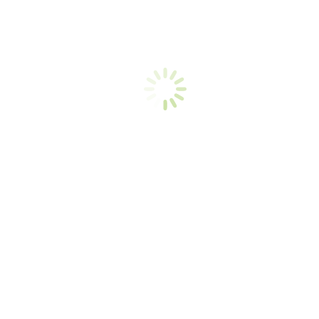
Ďalšie recepty od Huga
ŠPAGETY S CUKETOU A SLANINKOU od Huga
12. november 2022
ŽIVÁNSKA PEČIENKA od Huga
9. september 2022
NAJLEPŠÍ DEMIKÁT od Huga
7. september 2022